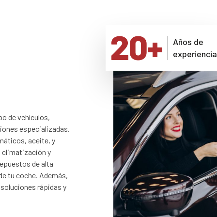
20
+
Años de
experienci
po de vehículos,
iones especializadas.
máticos, aceite, y
 climatización y
repuestos de alta
 de tu coche. Además,
soluciones rápidas y