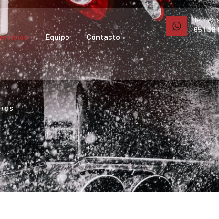
Tel / Wh
651 38 
ervicios
Equipo
Contacto
CIOS